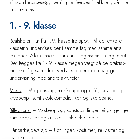
virksomhedsbesøg, træning i at færdes i trafikken, på ture
i naturen mv
1. - 9. klasse
Realskolen har fra 1.-9. klasse tre spor. På det enkelte
klassetrin undervises der i samme fag med samme antal
lektioner. Alle klassetrin har dansk og matematik og idræt.
Der lægges fra 1.- 9. klasse megen vægt på de praktisk-
musiske fag samt idræt ved at supplere den daglige
undervisning med andre aktiviteter:
Musik
– Morgensang, musikdage og -café, luciaoptog,
krybbespil samt skolekomedie, kor og skoleband.
Billedkunst
– Maskeoptog, kunstudstillinger på gangenge
samt rekvisitter og kulisser til skolekomedie.
Håndarbejde/sløjd
– Udtillinger, kostumer, rekvisitter og
teaterkulisser.