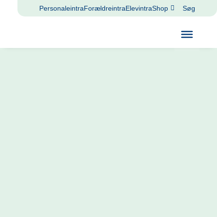
Personaleintra
Forældreintra
Elevintra
Shop
Søg