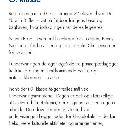
Realskolen har tre 0. klasser med 22 elever i hver. De
“bor” i 3. fløj – tæt på fritidsordningens base og
baghaven, hvor indskolingen har deres lege-areal.
Sandra Broe Larsen er klasselærer for a-klassen, Benny
Nielsen er for b-klassen og Louise Holm Christensen er
for c-klassen.
I undervisningen deltager også de tre primærpædagoger
fra fritidsordningen samt kommende dansk- og
matematiklærere i 1. klasse.
Indholdet i 0. klasse følger fælles mål ved
Undervisningsministeriet. Dagen er delt op i forskellige
aktiviteter ud fra et skema, der er grundstammen i ugens
arbejde. Derudover er der aktiviteter, hvor
undervisningen lægges uden for klasselokalet – det kan
f.eks. være kulturelle aktiviteter og arrangementer,