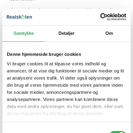
Idræt
– Idrætsdage, motionsdag samt deltagelse i diverse
skoleidrætsmæssige turneringer.
Drama
– Optræden til morgensang, nissespil ved
Samtykke
Detaljer
Om
julemarked, krybbespil, komedie samt interessefag.
IT integreres i undervisningen i alle fag, hvor det er
Denne hjemmeside bruger cookies
relevant.
Vi bruger cookies til at tilpasse vores indhold og
Derudover undervises der i:
annoncer, til at vise dig funktioner til sociale medier og til
at analysere vores trafik. Vi deler også oplysninger om
– Billedkunst, kor, kristendom og engelsk.
1. klassetrin
din brug af vores hjemmeside med vores partnere inden
– Billedkunst, musik, kristendom og
2. klassetrin
for sociale medier, annonceringspartnere og
engelsk.
analysepartnere. Vores partnere kan kombinere disse
data med andre oplysninger, du har givet dem, eller som
– Billedkunst, musik, kristendom, engelsk,
3. klassetrin
de har indsamlet fra din brug af deres tjenester.
naturfag og historie.
– Billedkunst, musik, kristendom, engelsk,
4. klassetrin
Samtykkevalg