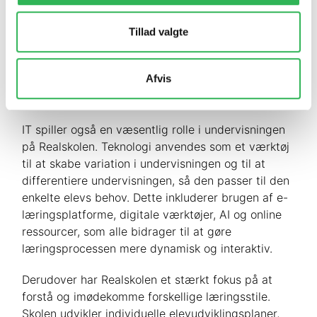
yder målrettet støtte og vejledning til
eleverne, enten individuelt eller i mindre
Tillad valgte
grupper, især i forbindelse med projekter og
større opgaver. Dette sikrer, at eleverne får
Afvis
den nødvendige hjælp til at forstå komplekse
emner og udvikle deres projekter.
IT spiller også en væsentlig rolle i undervisningen
på Realskolen. Teknologi anvendes som et værktøj
til at skabe variation i undervisningen og til at
differentiere undervisningen, så den passer til den
enkelte elevs behov. Dette inkluderer brugen af e-
læringsplatforme, digitale værktøjer, AI og online
ressourcer, som alle bidrager til at gøre
læringsprocessen mere dynamisk og interaktiv.
Derudover har Realskolen et stærkt fokus på at
forstå og imødekomme forskellige læringsstile.
Skolen udvikler individuelle elevudviklingsplaner,