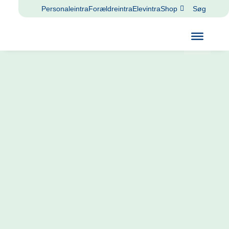
Personaleintra
Forældreintra
Elevintra
Shop
Søg