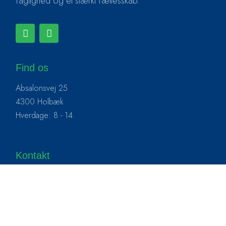
faglighed og et stærkt fællesskab.
Find os
Absalonsvej 25
4300 Holbæk
Hverdage: 8 - 14
Kontakt
+ 45 59 43 12 15
hpr@realskolen.dk
Cookie og Privatlivspolitik