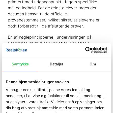
primært med udgangspunkt i fagets specifikke
mål og indhold. For de ældste elever tages der
desuden hensyn til de officielle
prøvebestemmelser, hvilket sikrer, at eleverne er
godt forberedt til de afsluttende prøver.
En af nøgleprincipperne i undervisningen på
Realskolen er at skabe variation. Variation i
undervisningen er essentiel for at præsentere
stoffet på forskellige måder og dermed fastholde
og styrke elevernes nysgerrighed og interesse.
Samtykke
Detaljer
Om
Ved at anvende forskellige tilgange kan lærerne
appellere til elevernes forskellige læringsstile og
intelligensformer, hvilket fremmer en dybere
Denne hjemmeside bruger cookies
forståelse og bedre fastholdelse af viden.
Vi bruger cookies til at tilpasse vores indhold og
annoncer, til at vise dig funktioner til sociale medier og til
Nogle af de specifikke undervisnings- og
at analysere vores trafik. Vi deler også oplysninger om
arbejdsformer, der anvendes, inkluderer:
din brug af vores hjemmeside med vores partnere inden