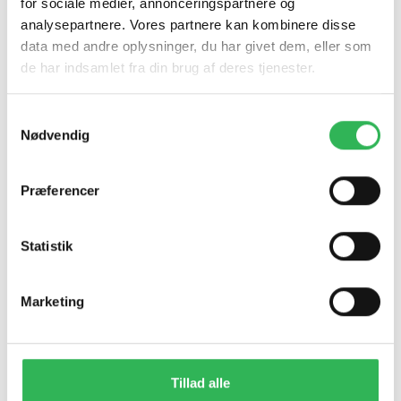
Individuelt arbejde:
Eleverne arbejder
for sociale medier, annonceringspartnere og
selvstændigt med opgaver og projekter,
analysepartnere. Vores partnere kan kombinere disse
hvilket fremmer deres evne til at tænke kritisk
data med andre oplysninger, du har givet dem, eller som
og selvstændigt.
de har indsamlet fra din brug af deres tjenester.
Dialog:
Læreren engagerer eleverne i samtaler
og diskussioner, hvilket hjælper med at
Samtykkevalg
Nødvendig
uddybe deres forståelse af emnet og udvikler
deres evne til at formulere og forsvare
synspunkter.
Præferencer
Gruppearbejde:
Eleverne samarbejder i
grupper for at løse opgaver. Dette fremmer
Statistik
deres evne til at arbejde i team, dele ansvar
og lære af hinanden.
Marketing
Læsegrupper:
Eleverne læser og diskuterer
tekster sammen, hvilket skaber et fælles
læringsmiljø, hvor de kan dele deres
forståelser og fortolkninger.
Tillad alle
Individuel eller gruppevis vejledning:
Læreren