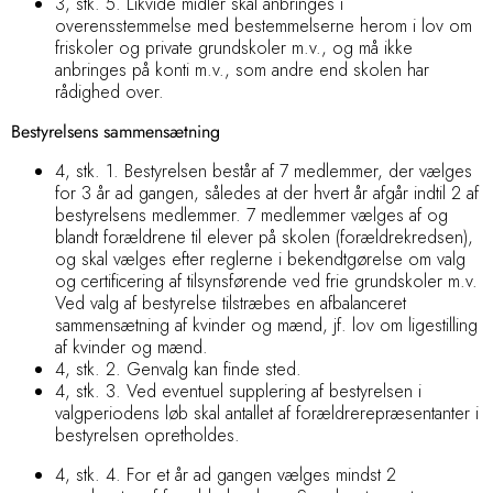
3, stk. 5. Likvide midler skal anbringes i
overensstemmelse med bestemmelserne herom i lov om
friskoler og private grundskoler m.v., og må ikke
anbringes på konti m.v., som andre end skolen har
rådighed over.
Bestyrelsens sammensætning
4, stk. 1. Bestyrelsen består af 7 medlemmer, der vælges
for 3 år ad gangen, således at der hvert år afgår indtil 2 af
bestyrelsens medlemmer. 7 medlemmer vælges af og
blandt forældrene til elever på skolen (forældrekredsen),
og skal vælges efter reglerne i bekendtgørelse om valg
og certificering af tilsynsførende ved frie grundskoler m.v.
Ved valg af bestyrelse tilstræbes en afbalanceret
sammensætning af kvinder og mænd, jf. lov om ligestilling
af kvinder og mænd.
4, stk. 2. Genvalg kan finde sted.
4, stk. 3. Ved eventuel supplering af bestyrelsen i
valgperiodens løb skal antallet af forældrerepræsentanter i
bestyrelsen opretholdes.
4, stk. 4. For et år ad gangen vælges mindst 2