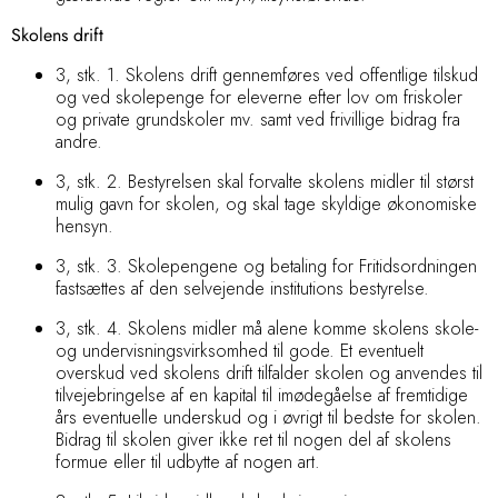
Skolens drift
3, stk. 1. Skolens drift gennemføres ved offentlige tilskud
og ved skolepenge for eleverne efter lov om friskoler
og private grundskoler mv. samt ved frivillige bidrag fra
andre.
3, stk. 2. Bestyrelsen skal forvalte skolens midler til størst
mulig gavn for skolen, og skal tage skyldige økonomiske
hensyn.
3, stk. 3. Skolepengene og betaling for Fritidsordningen
fastsættes af den selvejende institutions bestyrelse.
3, stk. 4. Skolens midler må alene komme skolens skole-
og undervisningsvirksomhed til gode. Et eventuelt
overskud ved skolens drift tilfalder skolen og anvendes til
tilvejebringelse af en kapital til imødegåelse af fremtidige
års eventuelle underskud og i øvrigt til bedste for skolen.
Bidrag til skolen giver ikke ret til nogen del af skolens
formue eller til udbytte af nogen art.