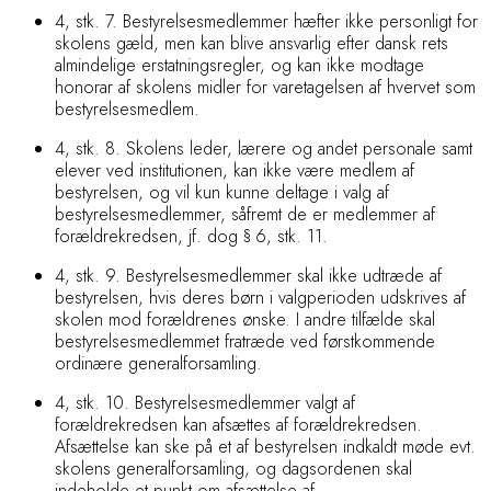
4, stk. 7. Bestyrelsesmedlemmer hæfter ikke personligt for
skolens gæld, men kan blive ansvarlig efter dansk rets
almindelige erstatningsregler, og kan ikke modtage
honorar af skolens midler for varetagelsen af hvervet som
bestyrelsesmedlem.
4, stk. 8. Skolens leder, lærere og andet personale samt
elever ved institutionen, kan ikke være medlem af
bestyrelsen, og vil kun kunne deltage i valg af
bestyrelsesmedlemmer, såfremt de er medlemmer af
forældrekredsen, jf. dog § 6, stk. 11.
4, stk. 9. Bestyrelsesmedlemmer skal ikke udtræde af
bestyrelsen, hvis deres børn i valgperioden udskrives af
skolen mod forældrenes
ønske. I andre tilfælde skal
bestyrelsesmedlemmet fratræde ved førstkommende
ordinære generalforsamling.
4, stk. 10. Bestyrelsesmedlemmer valgt af
forældrekredsen kan afsættes af forældrekredsen.
Afsættelse kan ske på et af bestyrelsen indkaldt møde evt.
skolens generalforsamling, og dagsordenen skal
indeholde et punkt om afsættelse af