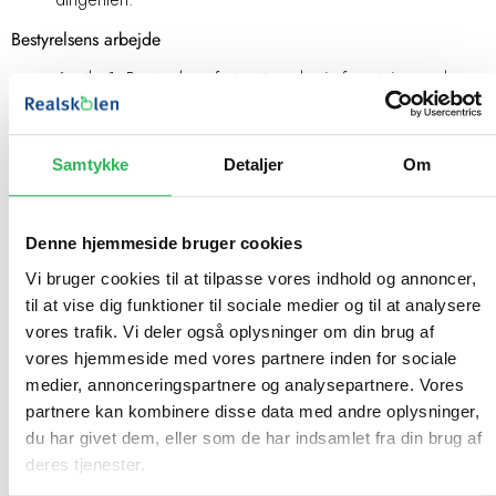
Bestyrelsens arbejde
6, stk. 1. Bestyrelsen fastsætter
selv sin
forretningsorden,
der mindst skal indeholde bestemmelser om, hvordan
indkaldelse til bestyrelsens møder skal ske.
Forretningsordenen optages som bilag til vedtægten.
6, stk. 2. Et bestyrelsesmedlem udtræder af bestyrelsen
Samtykke
Detaljer
Om
øjeblikkeligt, hvis medlemmet ikke længere opfylder
habilitetsbetingelserne for at være medlem af bestyrelsen,
jf. § 5, stk. 6 i lov om friskoler og private grundskoler
Denne hjemmeside bruger cookies
m.v. og i bekendtgørelse om vedtægter for friskoler og
private grundskoler mv. I tilfælde af et medlems udtræden
Vi bruger cookies til at tilpasse vores indhold og annoncer,
i funktionsperioden, for eksempel ved generel inhabilitet,
til at vise dig funktioner til sociale medier og til at analysere
indtræder suppleanten. Hvis dette ikke er muligt, skal der
vores trafik. Vi deler også oplysninger om din brug af
udpeges eller vælges nyt medlem hurtigst muligt for
vores hjemmeside med vores partnere inden for sociale
resten af perioden.
medier, annonceringspartnere og analysepartnere. Vores
6, stk. 3. Et bestyrelsesmedlem er inhabil i sager, hvori
vedkommende eller dennes nærmeste har økonomisk
partnere kan kombinere disse data med andre oplysninger,
eller særlig personlig interesse i sagens udfald. For
du har givet dem, eller som de har indsamlet fra din brug af
bestyrelsen,
lederen og andre ansatte ved skolen gælder
deres tjenester.
i Øvrigt bestemmelserne i forvaltningslovens kapitel 2 om