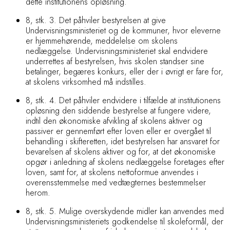
dette institutionens opløsning.
8, stk. 3. Det påhviler bestyrelsen at give
Undervisningsministeriet og de kommuner, hvor eleverne
er hjemmehørende, meddelelse om skolens
nedlæggelse. Undervisningsministeriet skal endvidere
underrettes af bestyrelsen, hvis skolen standser sine
betalinger, begæres konkurs, eller der i øvrigt er fare for,
at skolens virksomhed må indstilles.
8, stk. 4. Det påhviler endvidere i tilfælde at institutionens
opløsning den siddende bestyrelse at fungere videre,
indtil den økonomiske afvikling af skolens aktiver og
passiver er gennemført efter loven eller er overgået til
behandling i skifteretten, idet bestyrelsen har ansvaret for
bevarelsen af skolens aktiver og for, at det økonomiske
opgør i anledning af skolens nedlæggelse foretages efter
loven, samt for, at skolens nettoformue anvendes i
overensstemmelse med vedtægternes bestemmelser
herom.
8, stk. 5. Mulige overskydende midler kan anvendes med
Undervisningsministeriets godkendelse til skoleformål, der