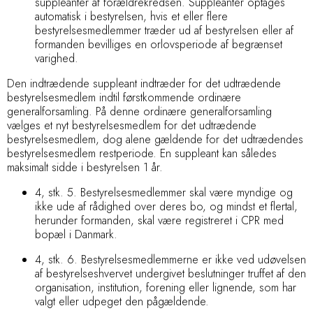
suppleanter af forældrekredsen. Suppleanter optages
automatisk i bestyrelsen, hvis et eller flere
bestyrelsesmedlemmer træder ud af bestyrelsen eller af
formanden bevilliges en orlovsperiode af begrænset
varighed.
Den indtrædende suppleant indtræder for det udtrædende
bestyrelsesmedlem indtil førstkommende ordinære
generalforsamling. På denne ordinære generalforsamling
vælges et nyt bestyrelsesmedlem for det udtrædende
bestyrelsesmedlem, dog alene gældende for det
udtrædendes
bestyrelsesmedlem restperiode. En suppleant kan således
maksimalt sidde i bestyrelsen 1 år.
4, stk. 5. Bestyrelsesmedlemmer skal være myndige og
ikke ude af rådighed over deres bo, og mindst et flertal,
herunder formanden, skal være registreret i CPR med
bopæl i Danmark.
4, stk. 6. Bestyrelsesmedlemmerne er ikke ved udøvelsen
af bestyrelseshvervet undergivet beslutninger truffet af den
organisation, institution, forening eller lignende, som har
valgt eller udpeget den pågældende.