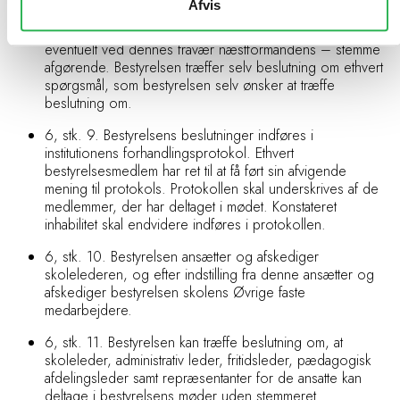
Afvis
stemmeflerhed. Der kan ikke stemmes ved fuldmagt eller
brev. I tilfælde af stemmelighed er formandens og
eventuelt ved dennes fravær næstformandens – stemme
afgørende. Bestyrelsen træffer selv beslutning om ethvert
spørgsmål, som bestyrelsen selv ønsker at træffe
beslutning om.
6, stk. 9. Bestyrelsens beslutninger indføres i
institutionens forhandlingsprotokol. Ethvert
bestyrelsesmedlem har ret til at få ført sin afvigende
mening til protokols. Protokollen skal underskrives af de
medlemmer, der har deltaget i mødet. Konstateret
inhabilitet skal endvidere indføres i protokollen.
6, stk. 10. Bestyrelsen ansætter og afskediger
skolelederen, og efter indstilling fra denne ansætter og
afskediger bestyrelsen skolens Øvrige faste
medarbejdere.
6, stk. 11. Bestyrelsen kan træffe beslutning om, at
skoleleder, administrativ leder, fritidsleder, pædagogisk
afdelingsleder samt repræsentanter for de ansatte kan
deltage i bestyrelsens møder uden stemmeret.