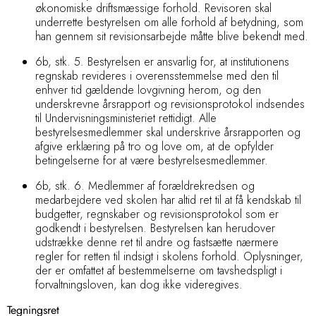
økonomiske driftsmæssige forhold. Revisoren skal
underrette bestyrelsen om alle forhold af betydning, som
han gennem sit revisionsarbejde måtte blive bekendt med.
6b, stk. 5. Bestyrelsen er ansvarlig for, at institutionens
regnskab revideres i overensstemmelse med den til
enhver tid gældende lovgivning herom, og
den
underskrevne årsrapport og revisionsprotokol indsendes
til Undervisningsministeriet rettidigt.
Alle
bestyrelsesmedlemmer skal underskrive årsrapporten og
afgive erklæring på tro og love om, at de opfylder
betingelserne for at være bestyrelsesmedlemmer.
6b, stk. 6. Medlemmer af forældrekredsen og
medarbejdere ved skolen har altid ret til at få kendskab til
budgetter, regnskaber og revisionsprotokol som er
godkendt i bestyrelsen. Bestyrelsen kan herudover
udstrække denne ret til andre og fastsætte nærmere
regler for retten til indsigt i skolens forhold. Oplysninger,
der er omfattet af bestemmelserne om tavshedspligt i
forvaltningsloven, kan dog ikke videregives.
Tegningsret