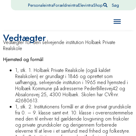
Personaleintra
Forældreintra
Elevintra
Shop
Søg
Vedtægter
Vedtægter for
den selvejende institution
Holbæk Private
Realskole
Hjemsted og formål
1, stk. 1. Holbæk Private Realskole (også kaldet
Realskolen) er grundlagt i 1846 og oprettet som
uafhængig, selvejende institution i 1965 med hjemsted i
Holbæk Kommune på adresserne PederBillesvej42 og
Absalonsvej 25, 4300 Holbæk. Skolen har CVR-nr.
42680613.
1, stk. 2. Institutionens formål er at drive privat grundskole
fra 0. – 9. klasse samt evt. 10. klasse i overensstemmelse
med den til enhver tid gældende lovgivning om friskoler
og private grundskoler og derigennem forberede
eleverne til at leve i et samfund med frihed og folkestyre.