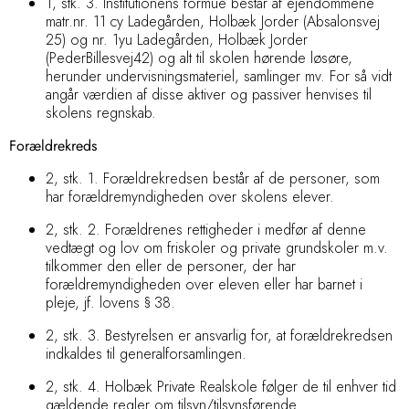
1, stk. 3. Institutionens formue består af ejendommene
matr.nr. 11 cy Ladegården, Holbæk Jorder (Absalonsvej
25) og nr. 1yu Ladegården, Holbæk Jorder
(PederBillesvej42)
og alt til skolen hørende løsøre,
herunder undervisningsmateriel, samlinger mv. For så vidt
angår værdien af disse aktiver og passiver henvises til
skolens regnskab.
Forældrekreds
2, stk. 1. Forældrekredsen består af
de personer, som
har forældremyndigheden over skolens elever.
2, stk. 2. Forældrenes rettigheder i medfør af denne
vedtægt og lov om friskoler og private grundskoler m.v.
tilkommer den eller de personer, der har
forældremyndigheden over eleven eller har barnet i
pleje, jf. lovens § 38.
2, stk. 3. Bestyrelsen er ansvarlig for, at forældrekredsen
indkaldes til generalforsamlingen.
2, stk. 4. Holbæk Private Realskole følger de til enhver tid
gældende regler om tilsyn/tilsynsførende.