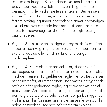
for skolens budget. Skolelederen har indstillingsret til
bestyrelsen ved besættelse af faste stillinger, men er
derimod frit stillet ved ansættelse af vikarer. Bestyrelsen
kan træffe beslutning om, at skolelederen i nærmere
fastlagt omfang og under bestyrelsens ansvar bemyndiges
til at udføre overordnede ledelsesfunktioner, når dette
anses for nødvendigt for at opnå en hensigtsmæssig
daglig ledelse.
6b, stk. 3. Institutionens budget og regnskab føres af en
af bestyrelsen valgt regnskabsfører, der kan være en fra
skolens ledelse eller en af institutionens øvrige
medarbejdere.
6b, stk. 4. Bestyrelsen er ansvarlig for, at der hvert år
udarbejdes en retvisende årsrapport i overensstemmelse
med de til enhver tid gældende regler herfor. Bestyrelsen
har ansvaret for, at årsrapporten underkastes betryggende
revision efter gældende regler, og at revisor vælges af
bestyrelsen. Årsrapporten udarbejdes i samarbejde med
den valgte statsautoriserede revisor, der på betryggende
vis har pligt til at foretage uanmeldte kasseeftersyn og til at
holde bestyrelsen løbende orienteret om skolens