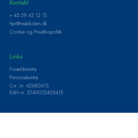
Kontakt
+ 45 59 43 12 15
hpr@realskolen.dk
Cookie og Privatlivspolitik
Links
Forældreintra
Personaleintra
Cvr. nr. 42680613
EAN nr. 5740032405415