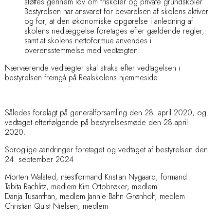
støttes gennem lov om friskoler og private grundskoler.
Bestyrelsen har ansvaret for bevarelsen af skolens aktiver
og for, at den økonomiske opgørelse i anledning af
skolens nedlæggelse foretages efter gældende regler,
samt at skolens nettoformue anvendes i
overensstemmelse med vedtægten.
Nærværende vedtægter skal straks efter vedtagelsen i
bestyrelsen fremgå på Realskolens hjemmeside.
Således forelagt på generalforsamling den 28. april 2020, og
vedtaget efterfølgende på bestyrelsesmøde den 28.april
2020.
Sproglige ændringer foretaget og vedtaget af bestyrelsen den
24. september 2024
Morten Walsted, næstformand
Kristian Nygaard, formand
Tabita Rachlitz, medlem
Kim Ottobrøker, medlem
Danja Tusanthan, medlem
Jannie Bahn Grønholt, medlem
Christian Quist Nielsen, medlem