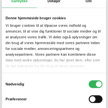
Samtykke
Detaljer
Om
På Realskolen kan 4.og 5. klasse vælge ekstra fag ud fra
deres særlige interesse. Fagene der bliver udbudt
Denne hjemmeside bruger cookies
varierer fra år til år, ud fra efterspørgsel og udbud.
I år tilbydes de frivillige interessefag band og e-sport for
Vi bruger cookies til at tilpasse vores indhold og
7.-10. klasse, men derudover skal 4.-5. klasse vælge
annoncer, til at vise dig funktioner til sociale medier og til
en MasterClass. De kan fx. vælge mellem “I Kina spiser
at analysere vores trafik. Vi deler også oplysninger om
de hunde”, forfatterskole, “Hønsefødder og
din brug af vores hjemmeside med vores partnere inden
gulerødder”, bold, judo, design, kor og “En ulden
for sociale medier, annonceringspartnere og
oplevelse”.
analysepartnere. Vores partnere kan kombinere disse
data med andre oplysninger, du har givet dem, eller som
I 6. klasse er omdrejningspunktet for den anderledes
de har indsamlet fra din brug af deres tjenester.
undervisning skolekomedien. Her skal eleverne vælge
mellem teaterværkstederne: skuespiller, sanger, musiker,
Samtykkevalg
kulissemager, kostumemager eller marketing.
Nødvendig
Realskolen er altid åben overfor nye ideer fra elever og
lærere, så interessefag og masterClasses er reelt baseret
Præferencer
på interesser og giver dermed et motiverende og