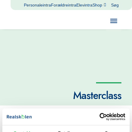
Personaleintra
Forældreintra
Elevintra
Shop
Søg
Masterclass
Et ekstra fagligt krydderi…