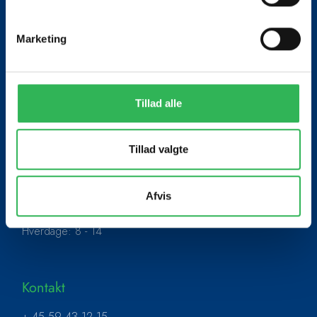
Marketing
Skolen med mange traditioner, høj
faglighed og et stærkt fællesskab.
Tillad alle
Tillad valgte
Find os
Absalonsvej 25
Afvis
4300 Holbæk
Hverdage: 8 - 14
Kontakt
+ 45 59 43 12 15