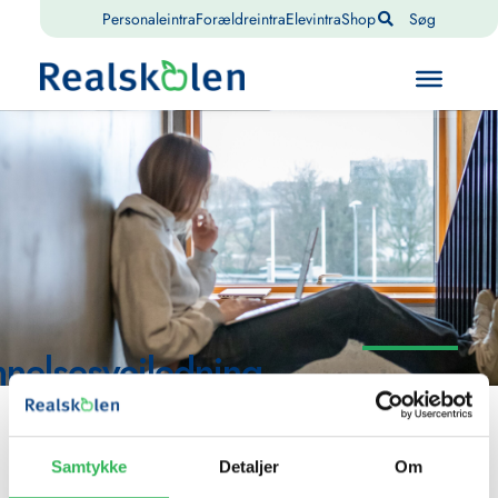
Personaleintra
Forældreintra
Elevintra
Shop
Søg
nelsesvejledning
Samtykke
Detaljer
Om
Vejledning af skolens skolens elever fra 7. -10. klasse,