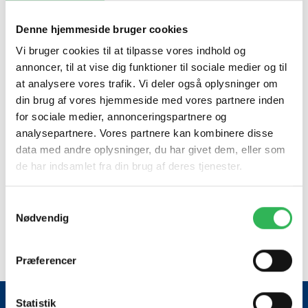
med henblik på overgangen mellem grundskolen til
ungdomsuddanelserne forestås fra august 2018 af
Denne hjemmeside bruger cookies
ungdomsuddannelsesvejledningen,
Vi bruger cookies til at tilpasse vores indhold og
ved uddannelsesvejleder Tina Nielsen
annoncer, til at vise dig funktioner til sociale medier og til
Vejledningen gives efter Lov om vejledning af valg af
at analysere vores trafik. Vi deler også oplysninger om
uddannelse og erhverv.
din brug af vores hjemmeside med vores partnere inden
for sociale medier, annonceringspartnere og
Vejleder for unge der har gået på:
analysepartnere. Vores partnere kan kombinere disse
data med andre oplysninger, du har givet dem, eller som
Sejergaardsskolen
de har indsamlet fra din brug af deres tjenester.
Sejergaardsskolens Musikefterskole
Tølløse Privatskole
Holbæk Private Realskole
Samtykkevalg
Nødvendig
Tina Nielsen
Tlf.: 72363977 | Email:
tinie@holb.dk
Præferencer
Statistik