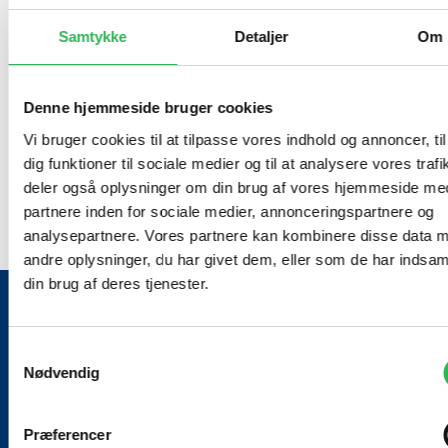
og Kasper Howald Pedersen
ugentlige møder med SSP-
konsulent Martin Jungsgaard.
Samtykke
Detaljer
Om
Martin Jungsgaard har derudover åben rådgivning for
både elever, forældre og lærere.
Denne hjemmeside bruger cookies
SSP konsulent
Vi bruger cookies til at tilpasse vores indhold og annoncer, til
Martin Jungsgaard
dig funktioner til sociale medier og til at analysere vores trafi
4300 Holbæk
deler også oplysninger om din brug af vores hjemmeside me
72362909
partnere inden for sociale medier, annonceringspartnere og
marju@holb.dk
analysepartnere. Vores partnere kan kombinere disse data 
andre oplysninger, du har givet dem, eller som de har indsaml
din brug af deres tjenester.
Samtykkevalg
Nødvendig
Skolen med mange traditioner, høj
faglighed og et stærkt fællesskab.
Præferencer