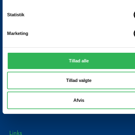
Statistik
Find os
Marketing
Absalonsvej 25
4300 Holbæk
Hverdage: 8 - 14
Tillad alle
Kontakt
Tillad valgte
+ 45 59 43 12 15
Afvis
hpr@realskolen.dk
Cookie og Privatlivspolitik
Links