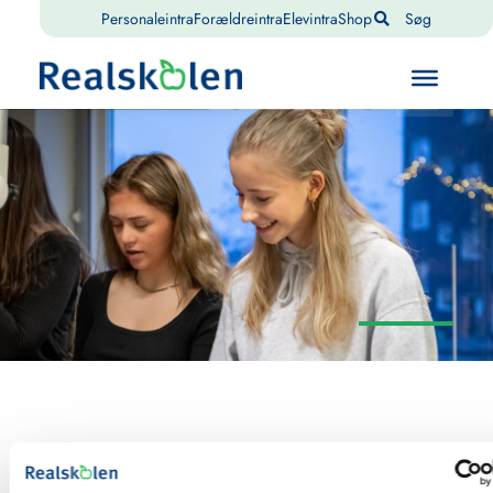
Personaleintra
Forældreintra
Elevintra
Shop
Søg
Realskolen har et særdeles godt samarbejde med SSP
SSP
Holbæk. Således har
afdelingslederne Jesper Brønnum